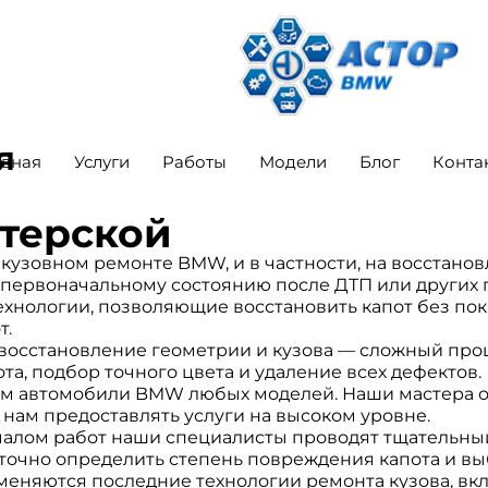
я
авная
Услуги
Работы
Модели
Блог
Конта
стерской
узовном ремонте BMW, и в частности, на восстановл
к первоначальному состоянию после ДТП или других
хнологии, позволяющие восстановить капот без покр
т.
восстановление геометрии и кузова — сложный про
а, подбор точного цвета и удаление всех дефектов.
 автомобили BMW любых моделей. Наши мастера о
 нам предоставлять услуги на высоком уровне.
алом работ наши специалисты проводят тщательный
 точно определить степень повреждения капота и в
еняются последние технологии ремонта кузова, вкл