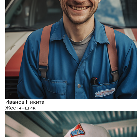
Иванов Никита
Жестянщик