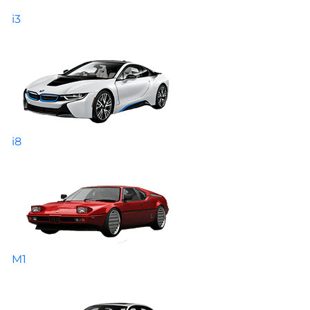
i3
i8
M1