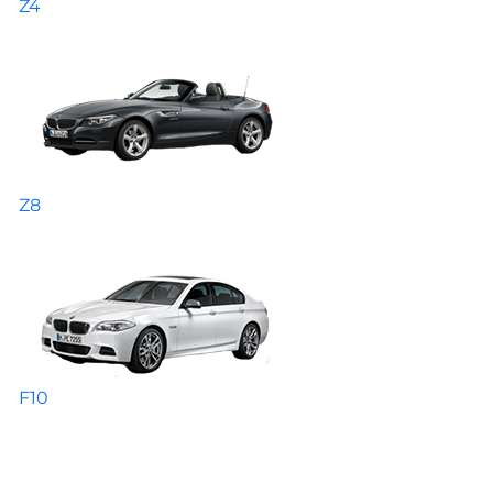
Z4
Z8
F10