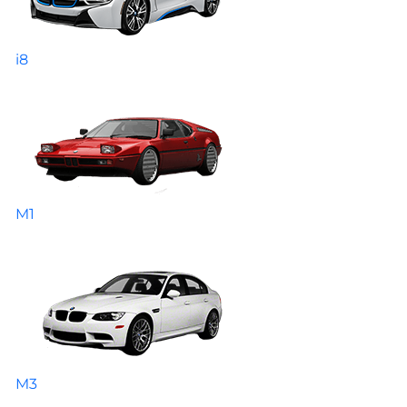
i8
M1
M3