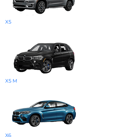
X5
X5 M
X6