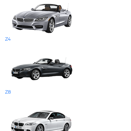
Z4
Z8