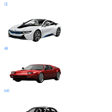
i3
i8
M1