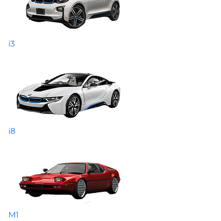
i3
i8
M1