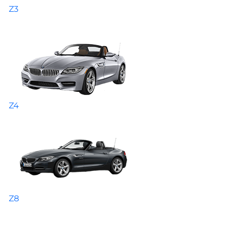
Z3
Z4
Z8