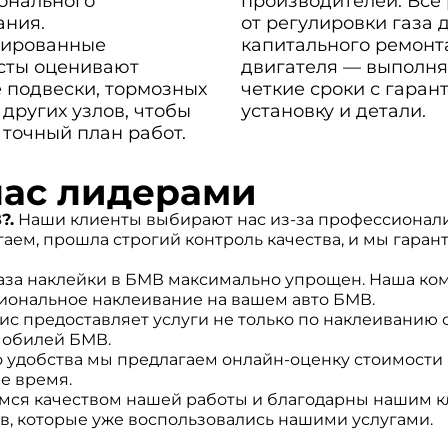
онального
производителей. Все
ания.
от регулировки газа 
ированные
капитального ремонт
сты оценивают
двигателя — выполня
 подвески, тормозных
четкие сроки с гаран
 других узлов, чтобы
установку и детали.
 точный план работ.
нас лидерами
?.
Наши клиенты выбирают нас из-за профессионали
аем, прошла строгий контроль качества, и мы гарант
аза наклейки в БМВ максимально упрощен. Наша ком
иональное наклеивание на вашем авто БМВ.
с предоставляет услуги не только по наклеиванию
мобилей БМВ.
 удобства мы предлагаем онлайн-оценку стоимости ре
е время.
ся качеством нашей работы и благодарны нашим кл
в, которые уже воспользовались нашими услугами.