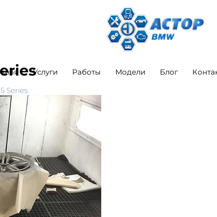
eries
авная
Услуги
Работы
Модели
Блог
Конта
 Series